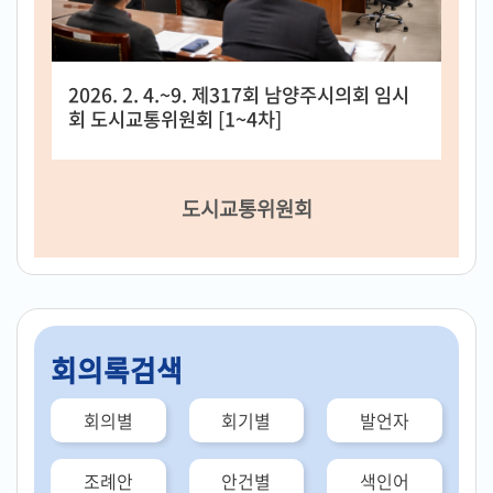
2026. 2. 4.~9. 제317회 남양주시의회 임시
회 도시교통위원회 [1~4차]
도시교통위원회
회의록검색
회의별
회기별
발언자
조례안
안건별
색인어