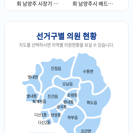
의회
회 남양주 시장기 족
회 남양주시 배드민
남양
실
회의
구대회
턴 협회장기 대회
열
린
선거구별 의원 현황
마
당
지도를 선택하시면 지역별 의원현황을 보실 수 있습니다.
이
용
안
내