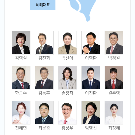
김영실
김진희
백선아
이영환
박경원
한근수
김동훈
손정자
이진환
원주영
전혜연
최문광
홍성우
임영신
최정혜