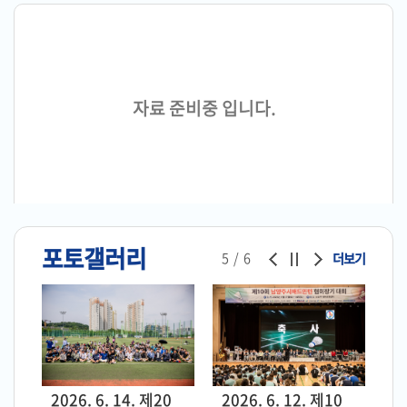
의
회
소
식
자료 준비중 입니다.
회
의
록
인
터
포토갤러리
넷
5/6
더보기
방
송
의
회
자
 경기도
2026. 6. 14. 제20
2026. 6. 12. 제10
2026
료