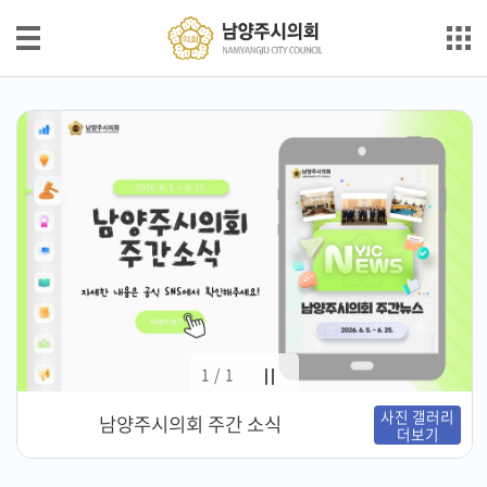
본문으로 바로가기
메인메뉴 바로가기
의
회
안
내
의
원
소
개
의
1/1
정
사진 갤러리
활
남양주시의회 주간 소식
더보기
동