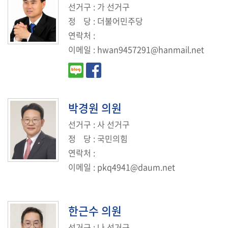
선거구
: 가 선거구
실
정
당
: 더불어민주당
연락처
:
열
린
이메일
:
hwan9457291@hanmail.net
마
당
이
박경원
의원
용
안
선거구
: 사 선거구
내
정
당
: 국민의힘
연락처
:
이메일
:
pkq4941@daum.net
한근수
의원
선거구
: 나 선거구