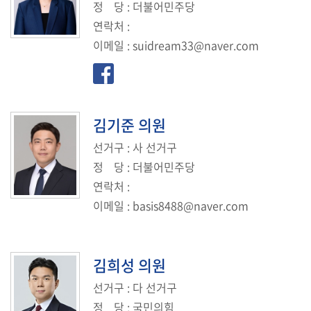
정
당
: 더불어민주당
연락처
:
이메일
:
suidream33@naver.com
김기준
의원
선거구
: 사 선거구
정
당
: 더불어민주당
연락처
:
이메일
:
basis8488@naver.com
김희성
의원
선거구
: 다 선거구
정
당
: 국민의힘