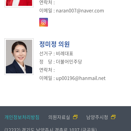
연락처
:
이메일
:
naran007@naver.com
정미정
의원
선거구
: 비례대표
정
당
: 더불어민주당
연락처
:
이메일
:
up00196@hanmail.net
개인정보처리방침
의원자료실
남양주시청
(12232) 경기도 남양주시 경춘로 1037 (금곡동)