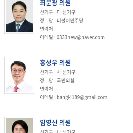
최문광
의원
선거구
: 다 선거구
정
당
: 더불어민주당
연락처
:
이메일
:
0333new@naver.com
홍성우
의원
선거구
: 사 선거구
정
당
: 국민의힘
연락처
:
이메일
:
bangi4189@gmail.com
임영신
의원
선거구
: 나 선거구