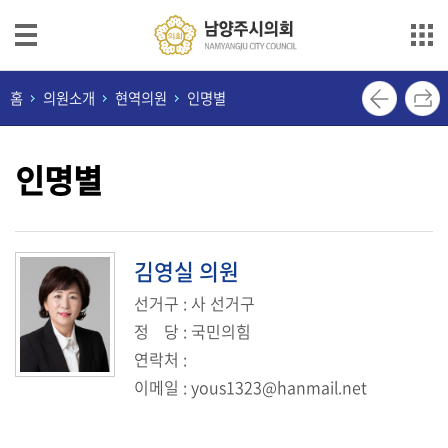
본문으로 바로가기
메인메뉴 바로가기
의
홈
의원소개
현역의원
인명별
회
안
인명별
내
의
원
소
김영실
의원
개
선거구
: 사 선거구
정
당
: 국민의힘
의
연락처
:
정
활
이메일
:
yous1323@hanmail.net
동