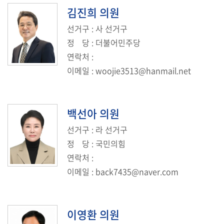
의
김진희
의원
회
선거구
: 사 선거구
소
식
정
당
: 더불어민주당
연락처
:
회
이메일
:
woojie3513@hanmail.net
의
록
백선아
의원
인
터
선거구
: 라 선거구
넷
정
당
: 국민의힘
방
연락처
:
송
이메일
:
back7435@naver.com
의
회
자
이영환
의원
료