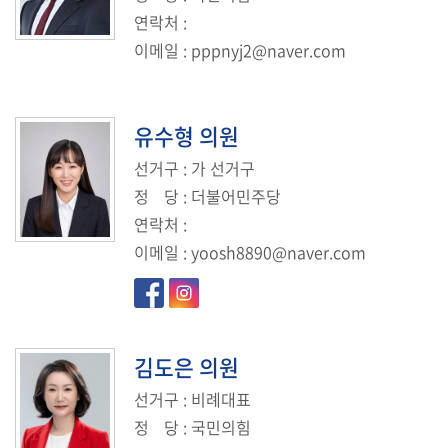
연락처
:
이메일
:
pppnyj2@naver.com
유수형
의원
선거구
: 가 선거구
정
당
: 더불어민주당
연락처
:
이메일
:
yoosh8890@naver.com
김도은
의원
선거구
: 비례대표
정
당
: 국민의힘