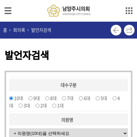
본문으로 바로가기
메인메뉴 바로가기
의
홈
회의록
발언자검색
회
안
발언자검색
내
의
원
소
대수구분
개
10대
9대
8대
7대
6대
5대
4
의
대
3대
2대
1대
정
활
의원명
동