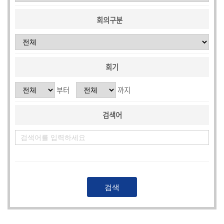
의
회
회의구분
소
식
회
회기
의
록
부터
까지
인
검색어
터
넷
방
송
의
회
자
료