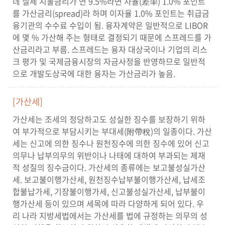
데 실제 지불금리가 연 9.5%라면 차율(差率) 1.0% 포인트
를 가산금리(spread)라 하며 이자율 1.0% 포인트는 취급금
융기관의 수수료 수입이 됨. 융자계약은 일반적으로 LIBOR
에 몇 % 가산해 주는 형태로 결정되기 때문에 스프레드를 가
산금리라고 부름. 스프레드는 융자 대상국이나 기업의 리스
크 평가 및 국제금융시장의 자금사정을 반영하므로 일반적
으로 개발도상국에 대한 융자는 가산금리가 높음.
[가산세]
가산세는 조세의 정당하고도 성실한 징수를 보장하기 위하
여 부가적으로 부담시키는 부대세(附帶稅)의 일종이다. 가산
세는 신고에 의한 징수나 원천징수에 의한 징수에 있어 신고
의무나 납부의무의 위반이나 나태에 대하여 부과되는 제재
적 성질의 징수금이다. 가산세의 종류에는 보고불성실가산
세. 보고불이행가산세, 원천징수납부불이행가산세, 납세조
합불납가세, 기장불이행가세, 신고불성실가산세, 납부불이
행가산세 등이 있으며 세목에 따라 다양하게 되어 있다. 우
리 나라 지방세법에서는 가산세를 법에 규정하는 의무의 성