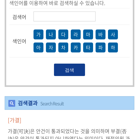
색인어를 이용하여 바로 검색하실 수 있습니다.
의
회
검색어
소
식
가
나
다
라
마
바
사
회
색인어
아
자
차
카
타
파
하
의
록
인
터
넷
방
송
검색결과
Search Result
의
[가결]
회
가결(可決)은 안건이 통과되었다는 것을 의미하며 부결(否
자
決)은 안건이 통과되지 아니하였다는 의미이다. 재적의원 과
료