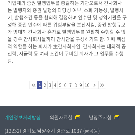
기업체의 증권 발행업무를 총괄하는 기관으로서 간사회사
는 발행자와 증권 발행의 타당성 여부, 소화 가능성, 발행시
기, 발행조건 등을 협의해 결정하며 인수단 및 청약기관을 구
성해 증권 인수에 따른 위험부담을 분산시킴. 증권 발행규모
가 방대해 간사회사 혼자로 발행업무를 원활히 수행할 수 없
을 경우 간사회사들끼리 간사단을 구성하기도 함. 이때 핵심
적 역할을 하는 회사가 主간사회사임. 간사회사는 대외적 공
신력, 자금력 등 여러 조건이 구비된 회사가 그 업무를 수행
함.
1
2
3
4
5
6
7
8
9
10
개인정보처리방침
의원자료실
남양주시청
(12232) 경기도 남양주시 경춘로 1037 (금곡동)