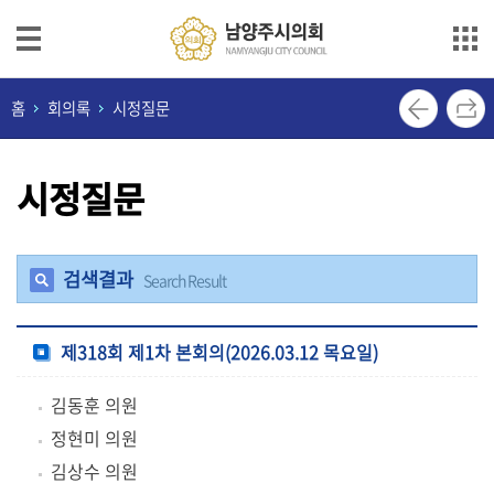
본문으로 바로가기
메인메뉴 바로가기
의
홈
회의록
시정질문
회
안
시정질문
내
의
원
검색결과
Search Result
소
개
제318회 제1차 본회의(2026.03.12 목요일)
의
정
김동훈 의원
활
정현미 의원
동
김상수 의원