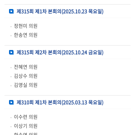
의
회
제315회 제1차 본회의(2025.10.23 목요일)
소
식
정현미 의원
한송연 의원
회
의
제315회 제2차 본회의(2025.10.24 금요일)
록
전혜연 의원
인
김상수 의원
터
넷
김영실 의원
방
송
제310회 제1차 본회의(2025.03.13 목요일)
의
이수련 의원
회
이상기 의원
자
료
한송연 의원