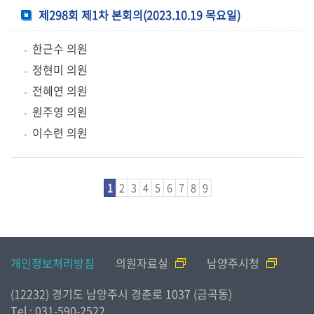
제298회 제1차 본회의(2023.10.19 목요일)
한근수 의원
정현미 의원
전혜연 의원
원주영 의원
이수련 의원
1
2
3
4
5
6
7
8
9
개인정보처리방침
의원자료실
남양주시청
(12232) 경기도 남양주시 경춘로 1037 (금곡동)
Tel : 031-590-2522