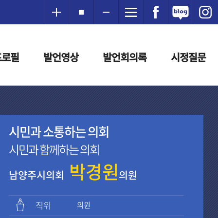
프로필
발언영상
발언회의록
시정질문
시민과 소통하는 의회
시민과 함께하는 의회
박경원
남양주시의회
의원
직위
의원