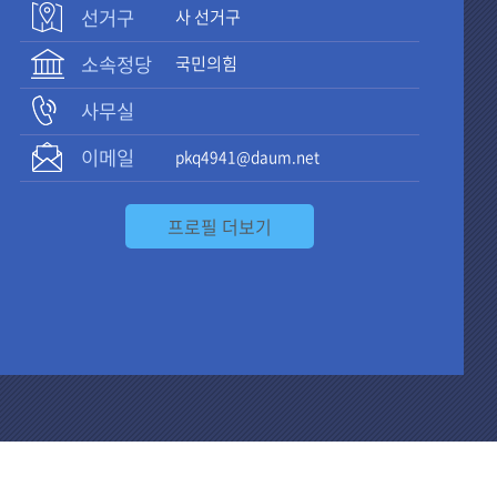
선거구
사 선거구
소속정당
국민의힘
사무실
이메일
pkq4941@daum.net
프로필 더보기