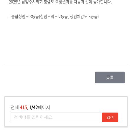
2025년 남양주시의회 청렴도 측정결과를 다음과 같이 공개합니다.
의
회
- 종합청렴도 3등급(청렴노력도 2등급, 청렴체감도 3등급)
소
식
회
의
록
인
터
목록
넷
방
송
전체
415
,
1/42
페이지
의
회
자
료