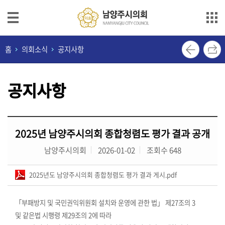
본문으로 바로가기
메인메뉴 바로가기
의
홈
의회소식
공지사항
회
안
공지사항
내
의
원
2025년 남양주시의회 종합청렴도 평가 결과 공개
소
개
남양주시의회
2026-01-02
조회수 648
의
2025년도 남양주시의회 종합청렴도 평가 결과 게시.pdf
정
활
「부패방지 및 국민권익위원회 설치와 운영에 관한 법」 제27조의 3
동
및
같은법 시행령 제29조의 2에 따라