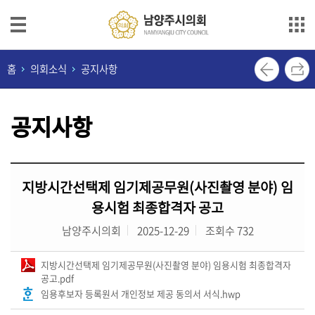
본문으로 바로가기
메인메뉴 바로가기
의
홈
의회소식
공지사항
회
안
공지사항
내
의
원
지방시간선택제 임기제공무원(사진촬영 분야) 임
소
개
용시험 최종합격자 공고
남양주시의회
2025-12-29
조회수 732
의
정
지방시간선택제 임기제공무원(사진촬영 분야) 임용시험 최종합격자
활
공고.pdf
동
임용후보자 등록원서 개인정보 제공 동의서 서식.hwp