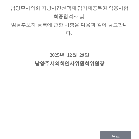
의
남양주시의회 지방시간선택제 임기제공무원 임용시험
회
최종합격자 및
소
식
임용후보자 등록에 관한 사항
을 다음과 같이 공고합니
다.
회
의
록
2025년 12월 29일
남양주시의회인사위원회위원장
인
터
넷
방
송
의
회
자
목록
료