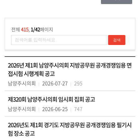
실
열
전체
415
,
1/42
페이지
린
마
당
이
2026년 제1회 남양주시의회 지방공무원 공개경쟁임용 면
용
접시험 시행계획 공고
안
내
남양주시의회
2026-07-27
295
제320회 남양주시의회 임시회 집회 공고
남양주시의회
2026-06-25
747
2026년도 제1회 경기도 지방공무원 공개경쟁임용 필기시
험 장소 공고