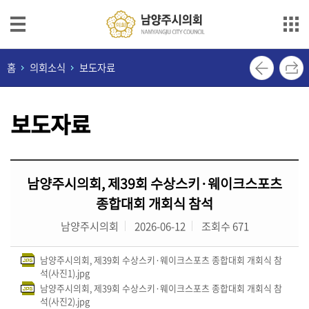
본문으로 바로가기
메인메뉴 바로가기
의
홈
의회소식
보도자료
회
안
보도자료
내
의
원
남양주시의회, 제39회 수상스키·웨이크스포츠
소
개
종합대회 개회식 참석
남양주시의회
2026-06-12
조회수 671
의
정
남양주시의회, 제39회 수상스키·웨이크스포츠 종합대회 개회식 참
활
석(사진1).jpg
동
남양주시의회, 제39회 수상스키·웨이크스포츠 종합대회 개회식 참
석(사진2).jpg