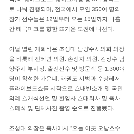
실
로 나눠 진행되며
,
전국에서 모인
350
여 명의
참가 선수들은
12
일부터 오는
15
일까지 나흘
열
린
간 태극마크를 향한 뜨거운 도전에 나선다
.
마
당
이날 열린 개회식은 조성대 남양주시의회 의장
이
을 비롯해 전혜연 의원
,
손정자 의원
,
김상수 남
용
양주시 부시장
,
출전선수 및 방문객 등
1,300
여
안
내
명이 참석한 가운데
,
태권도 시범과 수상레저
플라이보드쇼를 시작으로
△
내빈소개 및 국민
의례
△
개식선언 및 환영사
△
대회사 및 축사
△
폐식 및 단체사진 촬영 순으로 진행됐다
.
조성대 의장은 축사에서
“
오늘 이곳 오남호수