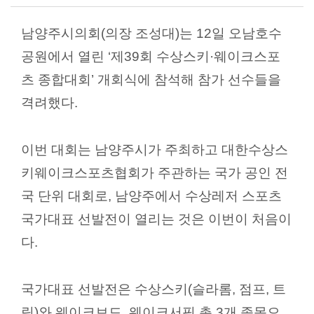
의
회
남양주시의회
(
의장 조성대
)
는
12
일 오남호수
소
공원에서 열린
‘
제
39
회 수상스키
·
웨이크스포
식
츠 종합대회
’
개회식에 참석해 참가 선수들을
회
격려했다
.
의
록
이번 대회는 남양주시가 주최하고 대한수상스
인
키웨이크스포츠협회가 주관하는 국가 공인 전
터
넷
국 단위 대회로
,
남양주에서 수상레저 스포츠
방
국가대표 선발전이 열리는 것은 이번이 처음이
송
다
.
의
회
국가대표 선발전은 수상스키
(
슬라롬
,
점프
,
트
자
료
릭
)
와 웨이크보드
,
웨이크서핑 총
3
개 종목으