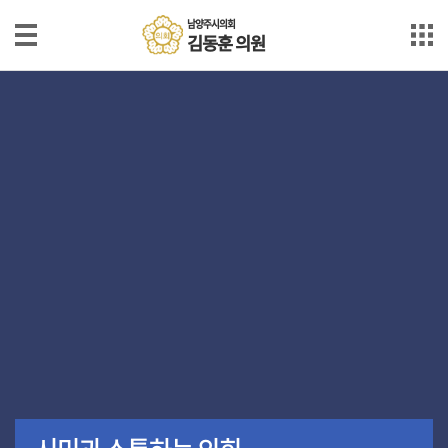
본문으로 바로가기
메인메뉴 바로가기
남양주시의회
남
김동훈 의원
양
주
시
의
프
회
로
김
동
필
훈
의
원
발
언
영
상
발
언
회
의
록