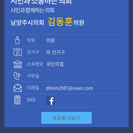
시민과 소통하는 의회
시
시민과 함께하는 의회
정
질
김동훈
남양주시의회
의원
문
직위
의원
선거구
마 선거구
소속정당
국민의힘
사무실
이메일
dhkim2987@naver.com
SNS
프로필 더보기