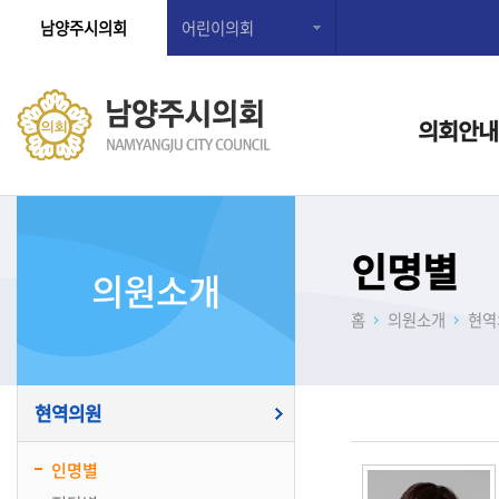
남양주시의회
어린이의회
의회안내
인명별
의원소개
홈
의원소개
현역
현역의원
인명별