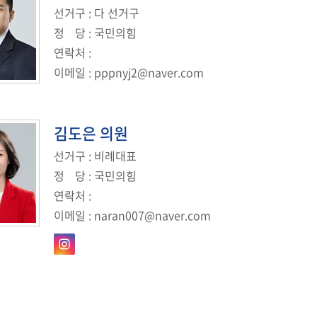
선거구
: 다 선거구
정
당
: 국민의힘
연락처
:
이메일
:
pppnyj2@naver.com
김도은
의원
선거구
: 비례대표
정
당
: 국민의힘
연락처
:
이메일
:
naran007@naver.com