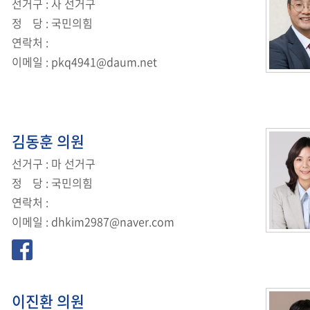
선거구
: 사 선거구
정
당
: 국민의힘
연락처
:
이메일
:
pkq4941@daum.net
김동훈
의원
선거구
: 마 선거구
정
당
: 국민의힘
연락처
:
이메일
:
dhkim2987@naver.com
이진환
의원