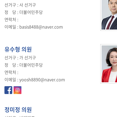
선거구
: 사 선거구
정
당
: 더불어민주당
연락처
:
이메일
:
basis8488@naver.com
유수형
의원
선거구
: 가 선거구
정
당
: 더불어민주당
연락처
:
이메일
:
yoosh8890@naver.com
정미정
의원