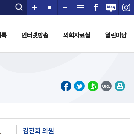
의록
인터넷방송
의회자료실
열린마당
김진희
의원