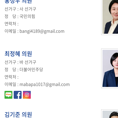
홍성우
의원
선거구
: 사 선거구
정
당
: 국민의힘
연락처
:
이메일
:
bangi4189@gmail.com
최정혜
의원
선거구
: 바 선거구
정
당
: 더불어민주당
연락처
:
이메일
:
mabapa1017@gmail.com
김기준
의원