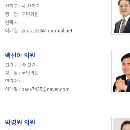
선거구
: 사 선거구
정
당
: 국민의힘
연락처
:
이메일
:
yous1323@hanmail.net
백선아
의원
선거구
: 라 선거구
정
당
: 국민의힘
연락처
:
이메일
:
back7435@naver.com
박경원
의원