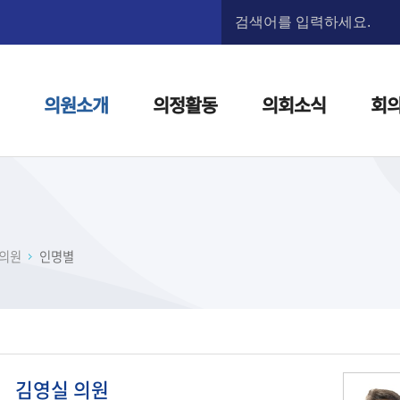
본문으로 바로가기
메인메뉴 바로가기
의원소개
의정활동
의회소식
회
의원
인명별
김영실
의원