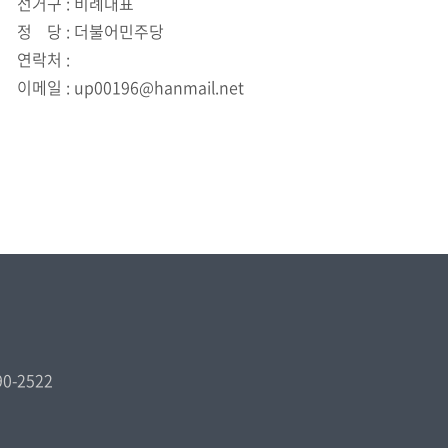
선거구
: 비례대표
정
당
: 더불어민주당
연락처
:
이메일
:
up00196@hanmail.net
590-2522