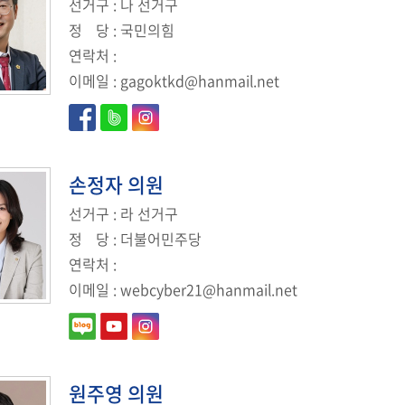
선거구
: 나 선거구
정
당
: 국민의힘
연락처
:
이메일
:
gagoktkd@hanmail.net
손정자
의원
선거구
: 라 선거구
정
당
: 더불어민주당
연락처
:
이메일
:
webcyber21@hanmail.net
원주영
의원