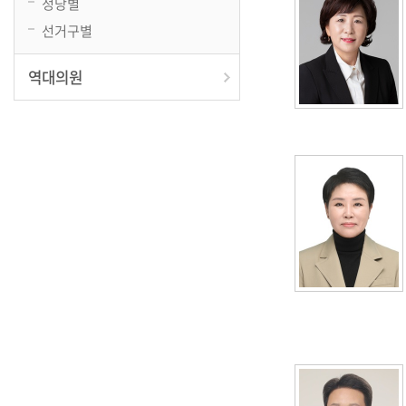
정당별
선거구별
역대의원