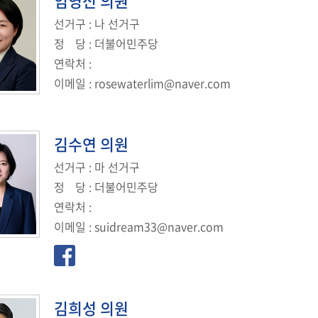
임영신
의원
선거구
: 나 선거구
정
당
: 더불어민주당
연락처
:
이메일
:
rosewaterlim@naver.com
김수연
의원
선거구
: 마 선거구
정
당
: 더불어민주당
연락처
:
이메일
:
suidream33@naver.com
김희성
의원