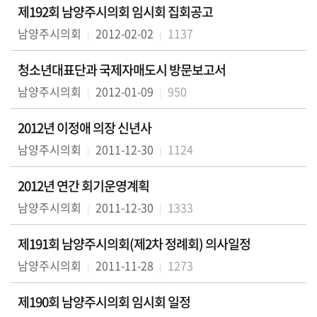
의
제192회 남양주시의회 임시회 집회공고
회
남양주시의회
2012-02-02
1137
소
식
청소년대표단과 국제자매도시 방문보고서
남양주시의회
2012-01-09
950
회
의
2012년 이정애 의장 신년사
록
남양주시의회
2011-12-30
1124
인
터
2012년 연간 회기운영계획
넷
남양주시의회
2011-12-30
1333
방
송
제191회 남양주시의회(제2차 정례회) 의사일정
의
남양주시의회
2011-11-28
1273
회
자
제190회 남양주시의회 임시회 일정
료