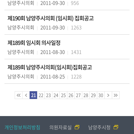
남양주시의회
2011-09-30
956
실
제190회 남양주시의회 (임시회) 집회공고
열
남양주시의회
2011-09-30
1263
린
마
제189회 임시회 의사일정
당
남양주시의회
2011-08-30
1431
이
용
제189회 남양주시의회(임시회)집회공고
안
남양주시의회
2011-08-25
1228
내
21
22
23
24
25
26
27
28
29
30
개인정보처리방침
의원자료실
남양주시청