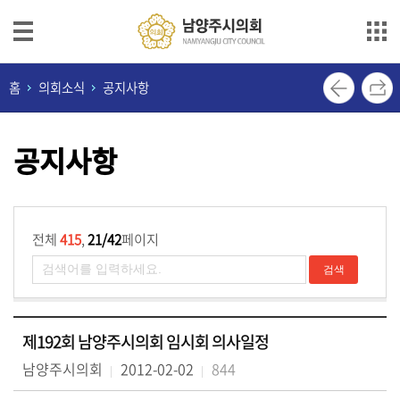
본문으로 바로가기
메인메뉴 바로가기
의
홈
의회소식
공지사항
회
안
공지사항
내
의
원
소
전체
415
,
21/42
페이지
개
의
정
제192회 남양주시의회 임시회 의사일정
활
동
남양주시의회
2012-02-02
844