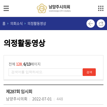
본문으로 바로가기
메인메뉴 바로가기
의
홈
의회소식
의정활동영상
회
안
의정활동영상
내
의
원
소
전체
128
,
6/13
페이지
개
의
정
제287회 임시회
활
동
남양주시의회
2022-07-01
448