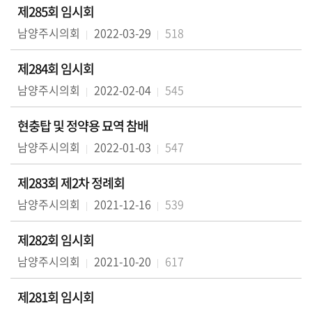
의
제285회 임시회
회
남양주시의회
2022-03-29
518
소
식
제284회 임시회
남양주시의회
2022-02-04
545
회
의
현충탑 및 정약용 묘역 참배
록
남양주시의회
2022-01-03
547
인
터
제283회 제2차 정례회
넷
남양주시의회
2021-12-16
539
방
송
제282회 임시회
의
남양주시의회
2021-10-20
617
회
자
제281회 임시회
료