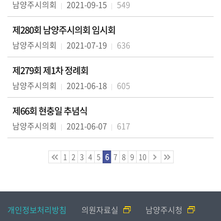
남양주시의회
2021-09-15
549
실
제280회 남양주시의회 임시회
열
남양주시의회
2021-07-19
636
린
마
제279회 제1차 정례회
당
남양주시의회
2021-06-18
605
이
용
제66회 현충일 추념식
안
남양주시의회
2021-06-07
617
내
1
2
3
4
5
6
7
8
9
10
개인정보처리방침
의원자료실
남양주시청