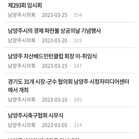
의
제293회 임시회
회
남양주시의회
2023-03-25
354
소
식
남양주시의 경제 파란불 상공의날 기념행사
남양주시의회
2023-03-20
319
회
의
남양주 차산배드민턴클럽 회장 이-취임식
록
남양주시의회
2023-03-15
347
인
터
경기도 31개 시장-군수 협의회 남양주 시청자미디어센터
넷
에서 개최
방
남양주시의회
2023-03-10
345
송
남양주시축구협회 시무식
의
회
남양주시의회
2023-03-05
314
자
료