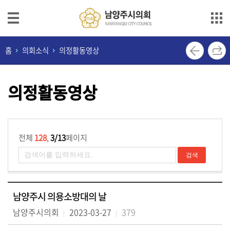
본문으로 바로가기
메인메뉴 바로가기
의
홈
의회소식
의정활동영상
회
안
의정활동영상
내
의
원
소
전체
128
,
3/13
페이지
개
의
정
남양주시 의용소방대의 날
활
동
남양주시의회
2023-03-27
379