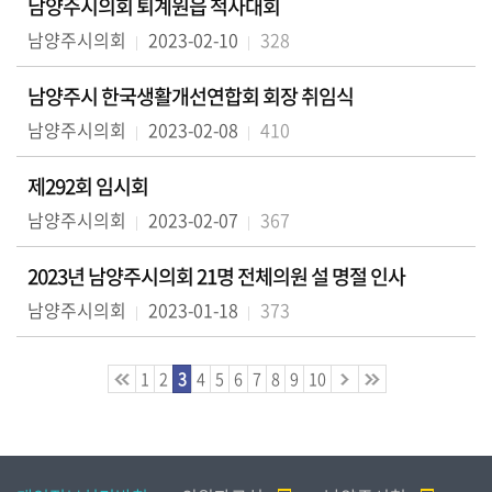
남양주시의회 퇴계원읍 척사대회
실
남양주시의회
2023-02-10
328
열
남양주시 한국생활개선연합회 회장 취임식
린
남양주시의회
2023-02-08
410
마
당
제292회 임시회
이
남양주시의회
2023-02-07
367
용
안
2023년 남양주시의회 21명 전체의원 설 명절 인사
내
남양주시의회
2023-01-18
373
1
2
3
4
5
6
7
8
9
10