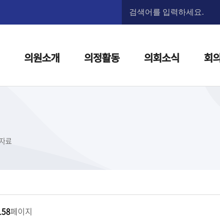
본문으로 바로가기
메인메뉴 바로가기
의원소개
의정활동
의회소식
회
자료
158
페이지