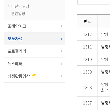
이달의 일정
연간일정
번호
조례안예고
1312
남양
보도자료
1311
남양
포토갤러리
1310
남양
뉴스레터
1309
남양
의정활동영상
남양
1308
회 
1307
남양