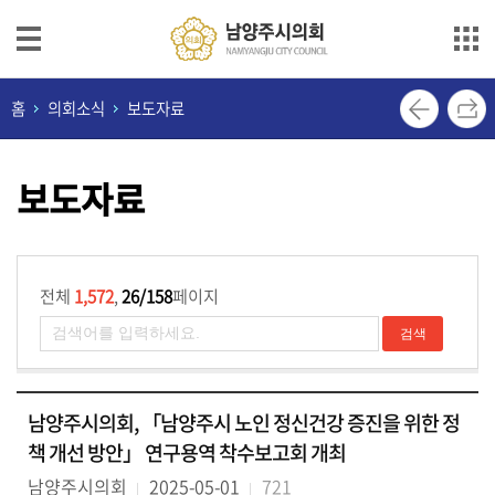
본문으로 바로가기
메인메뉴 바로가기
의
홈
의회소식
보도자료
회
안
보도자료
내
의
원
소
전체
1,572
,
26/158
페이지
개
의
정
남양주시의회, 「남양주시 노인 정신건강 증진을 위한 정
활
책 개선 방안」 연구용역 착수보고회 개최
동
남양주시의회
2025-05-01
721