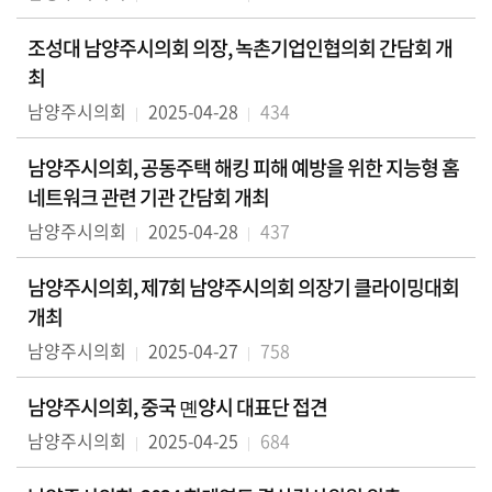
의
회
조성대 남양주시의회 의장, 녹촌기업인협의회 간담회 개
소
최
식
남양주시의회
2025-04-28
434
회
남양주시의회, 공동주택 해킹 피해 예방을 위한 지능형 홈
의
네트워크 관련 기관 간담회 개최
록
남양주시의회
2025-04-28
437
인
터
남양주시의회, 제7회 남양주시의회 의장기 클라이밍대회
넷
개최
방
남양주시의회
2025-04-27
758
송
남양주시의회, 중국 몐양시 대표단 접견
의
회
남양주시의회
2025-04-25
684
자
료