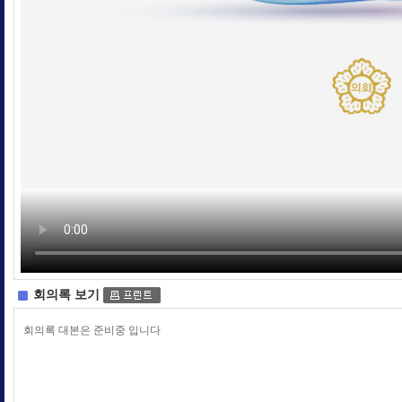
회의록 보기
회의록 대본은 준비중 입니다